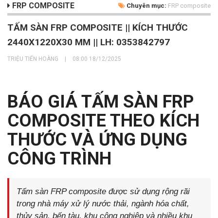
FRP COMPOSITE
Chuyên mục:
FRP composite
TẤM SÀN FRP COMPOSITE || KÍCH THƯỚC
2440X1220X30 MM || LH: 0353842797
TRIỆU TIẾN HOÀNG
|
08:00 18/12/2025
BÁO GIÁ TẤM SÀN FRP
COMPOSITE THEO KÍCH
THƯỚC VÀ ỨNG DỤNG
CÔNG TRÌNH
Tấm sàn FRP composite được sử dụng rộng rãi
trong nhà máy xử lý nước thải, ngành hóa chất,
thủy sản, bến tàu, khu công nghiệp và nhiều khu