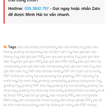
cho công trình?
Hotline:
035.3842.797
- Gọi ngay hoặc nhắn Zalo
để được Minh Hải tư vấn nhanh.
Tags:
bậc cầu thang composite
,
bậc cầu thang frp
,
bậc cầu
thang grating composite
,
bản vẽ tấm sàn frp
,
báo giá bậc cầu
thang frp
,
báo giá sàn FRP
,
bao gia san grating frp
,
báo giá tấm
đan frp
,
báo giá tấm FRP
,
báo giá tấm FRP 2026
,
báo giá tấm frp
composite
,
báo giá tấm sàn composite
,
bao gia tam san frp
,
báo
giá tấm sàn frp
,
FRP chịu tải bao nhiêu
,
FRP cho trạm xử lý nước
,
FRP chống ăn mòn
,
frp composite
,
frp grating
,
FRP mặt kín
,
frp
minh hai
,
frp minh hải
,
grating composite
,
grating composite frp
,
grating frp
,
grating FRP chịu tải
,
grating frp composite
,
grating frp
nhà máy
,
grating frp nhà máy hóa chất
,
grating thép mạ kẽm
,
lối đi
kỹ thuật FRP
,
nắp hố ga gang
,
nắp mương FRP
,
sàn composite
Minh Hải
,
sàn composite thoát nước
,
sàn công nghiệp FRP
,
sàn đi
lại trên mái nhà xưởng
,
sàn frp chống ăn mòn
,
sàn FRP chống