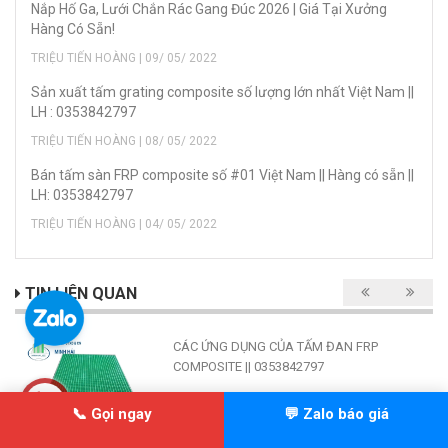
Nắp Hố Ga, Lưới Chắn Rác Gang Đúc 2026 | Giá Tại Xưởng
Hàng Có Sẵn!
TRIỆU TIẾN HOÀNG | 09/ 05/ 2022
Sản xuất tấm grating composite số lượng lớn nhất Việt Nam ||
LH : 0353842797
TRIỆU TIẾN HOÀNG | 08/ 05/ 2022
Bán tấm sàn FRP composite số #01 Việt Nam || Hàng có sẵn ||
LH: 0353842797
TRIỆU TIẾN HOÀNG | 04/ 05/ 2022
TIN LIÊN QUAN
CÁC ỨNG DỤNG CỦA TẤM ĐAN FRP
COMPOSITE || 0353842797
📞 Gọi ngay
💬 Zalo báo giá