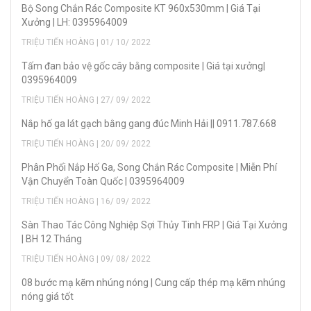
Bộ Song Chắn Rác Composite KT 960x530mm | Giá Tại
Xưởng | LH: 0395964009
TRIỆU TIẾN HOÀNG | 01/ 10/ 2022
Tấm đan bảo vệ gốc cây bằng composite | Giá tại xưởng|
0395964009
TRIỆU TIẾN HOÀNG | 27/ 09/ 2022
Nắp hố ga lát gạch bằng gang đúc Minh Hải || 0911.787.668
TRIỆU TIẾN HOÀNG | 20/ 09/ 2022
Phân Phối Nắp Hố Ga, Song Chắn Rác Composite | Miễn Phí
Vận Chuyển Toàn Quốc | 0395964009
TRIỆU TIẾN HOÀNG | 16/ 09/ 2022
Sàn Thao Tác Công Nghiệp Sợi Thủy Tinh FRP | Giá Tại Xưởng
| BH 12 Tháng
TRIỆU TIẾN HOÀNG | 09/ 08/ 2022
08 bước mạ kẽm nhúng nóng | Cung cấp thép mạ kẽm nhúng
nóng giá tốt