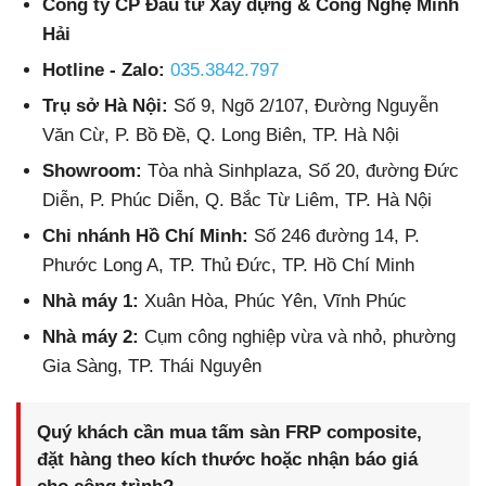
Công ty CP Đầu tư Xây dựng & Công Nghệ Minh
Hải
Hotline - Zalo:
035.3842.797
Trụ sở Hà Nội:
Số 9, Ngõ 2/107, Đường Nguyễn
Văn Cừ, P. Bồ Đề, Q. Long Biên, TP. Hà Nội
Showroom:
Tòa nhà Sinhplaza, Số 20, đường Đức
Diễn, P. Phúc Diễn, Q. Bắc Từ Liêm, TP. Hà Nội
Chi nhánh Hồ Chí Minh:
Số 246 đường 14, P.
Phước Long A, TP. Thủ Đức, TP. Hồ Chí Minh
Nhà máy 1:
Xuân Hòa, Phúc Yên, Vĩnh Phúc
Nhà máy 2:
Cụm công nghiệp vừa và nhỏ, phường
Gia Sàng, TP. Thái Nguyên
Quý khách cần mua tấm sàn FRP composite,
đặt hàng theo kích thước hoặc nhận báo giá