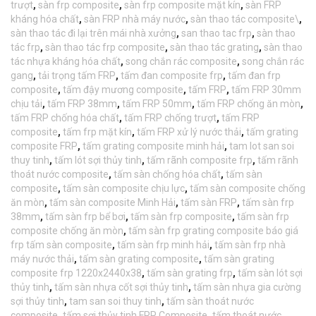
trượt
,
sàn frp composite
,
sàn frp composite mặt kín
,
sàn FRP
kháng hóa chất
,
sàn FRP nhà máy nước
,
sàn thao tác composite\
,
sàn thao tác đi lại trên mái nhà xưởng
,
san thao tac frp
,
sàn thao
tác frp
,
sàn thao tác frp composite
,
sàn thao tác grating
,
sàn thao
tác nhựa kháng hóa chất
,
song chắn rác composite
,
song chắn rác
gang
,
tải trọng tấm FRP
,
tấm đan composite frp
,
tấm đan frp
composite
,
tấm đậy mương composite
,
tấm FRP
,
tấm FRP 30mm
chịu tải
,
tấm FRP 38mm
,
tấm FRP 50mm
,
tấm FRP chống ăn mòn
,
tấm FRP chống hóa chất
,
tấm FRP chống trượt
,
tấm FRP
composite
,
tấm frp mặt kín
,
tấm FRP xử lý nước thải
,
tấm grating
composite FRP
,
tấm grating composite minh hải
,
tam lot san soi
thuy tinh
,
tấm lót sợi thủy tinh
,
tấm rãnh composite frp
,
tấm rãnh
thoát nước composite
,
tấm sàn chống hóa chất
,
tấm sàn
composite
,
tấm sàn composite chịu lực
,
tấm sàn composite chống
ăn mòn
,
tấm sàn composite Minh Hải
,
tấm sàn FRP
,
tấm sàn frp
38mm
,
tấm sàn frp bể bơi
,
tấm sàn frp composite
,
tấm sàn frp
composite chống ăn mòn
,
tấm sàn frp grating composite báo giá
frp tấm sàn composite
,
tấm sàn frp minh hải
,
tấm sàn frp nhà
máy nước thải
,
tấm sàn grating composite
,
tấm sàn grating
composite frp 1220x2440x38
,
tấm sàn grating frp
,
tấm sàn lót sợi
thủy tinh
,
tấm sàn nhựa cốt sợi thủy tinh
,
tấm sàn nhựa gia cường
sợi thủy tinh
,
tam san soi thuy tinh
,
tấm sàn thoát nước
composite
,
tấm sợi thủy tinh FRP Composite
,
tấm thoát nước