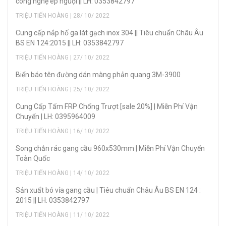
công nghệ ép nguội || LH: 0353842797
TRIỆU TIẾN HOÀNG | 28/ 10/ 2022
Cung cấp nắp hố ga lát gạch inox 304 || Tiêu chuẩn Châu Âu
BS EN 124:2015 || LH: 0353842797
TRIỆU TIẾN HOÀNG | 27/ 10/ 2022
Biển báo tên đường dán màng phản quang 3M-3900
TRIỆU TIẾN HOÀNG | 25/ 10/ 2022
Cung Cấp Tấm FRP Chống Trượt [sale 20%] | Miễn Phí Vận
Chuyển | LH: 0395964009
TRIỆU TIẾN HOÀNG | 16/ 10/ 2022
Song chắn rác gang cầu 960x530mm | Miễn Phí Vận Chuyển
Toàn Quốc
TRIỆU TIẾN HOÀNG | 14/ 10/ 2022
Sản xuẩt bó vỉa gang cầu | Tiêu chuẩn Châu Âu BS EN 124 :
2015 || LH: 0353842797
TRIỆU TIẾN HOÀNG | 11/ 10/ 2022