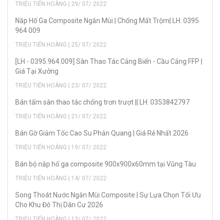
TRIỆU TIẾN HOÀNG | 29/ 07/ 2022
Nắp Hố Ga Composite Ngăn Mùi | Chống Mất Trộm| LH: 0395
964 009
TRIỆU TIẾN HOÀNG | 25/ 07/ 2022
[LH - 0395.964.009] Sàn Thao Tác Cảng Biển - Cầu Cảng FFP |
Giá Tại Xưởng
TRIỆU TIẾN HOÀNG | 23/ 07/ 2022
Bán tấm sàn thao tác chống trơn trượt || LH: 0353842797
TRIỆU TIẾN HOÀNG | 21/ 07/ 2022
Bán Gờ Giảm Tốc Cao Su Phản Quang | Giá Rẻ Nhất 2026
TRIỆU TIẾN HOÀNG | 19/ 07/ 2022
Bán bộ nắp hố ga composite 900x900x60mm tại Vũng Tàu
TRIỆU TIẾN HOÀNG | 14/ 07/ 2022
Song Thoát Nước Ngăn Mùi Composite | Sự Lựa Chọn Tối Ưu
Cho Khu Đô Thị Dân Cư 2026
TRIỆU TIẾN HOÀNG | 13/ 07/ 2022